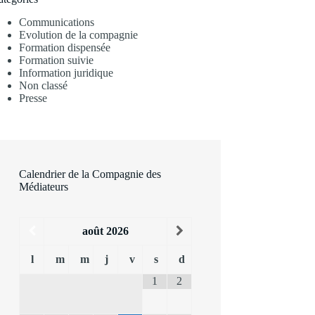
Communications
Evolution de la compagnie
Formation dispensée
Formation suivie
Information juridique
Non classé
Presse
Calendrier de la Compagnie des
Médiateurs
août
2026
l
m
m
j
v
s
d
1
2