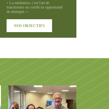
« La médiation, c'est l'art de
transformer un conflit en opportunité
de dialogue. »
NOS OBJECTIFS