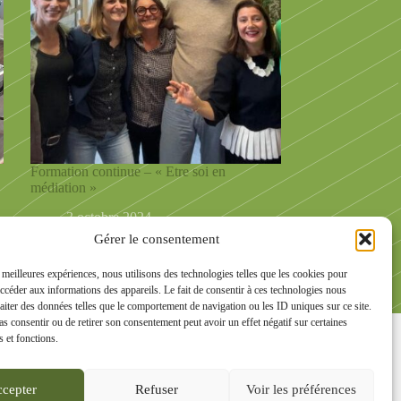
Formation continue – « Etre soi en
médiation »
3 octobre 2024
Gérer le consentement
s meilleures expériences, nous utilisons des technologies telles que les cookies pour
accéder aux informations des appareils. Le fait de consentir à ces technologies nous
raiter des données telles que le comportement de navigation ou les ID uniques sur ce site.
urgogne Franche-Comté et d'ailleurs sur les
pas consentir ou de retirer son consentement peut avoir un effet négatif sur certaines
s et fonctions.
cepter
Refuser
Voir les préférences