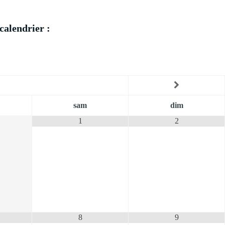
calendrier :
sam
dim
1
2
8
9