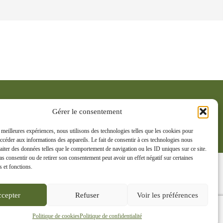
Gérer le consentement
NOS OBJECTIFS
L’ACTUALITÉ
s meilleures expériences, nous utilisons des technologies telles que les cookies pour
accéder aux informations des appareils. Le fait de consentir à ces technologies nous
raiter des données telles que le comportement de navigation ou les ID uniques sur ce site.
urgogne Franche-Comté et d'ailleurs sur les
pas consentir ou de retirer son consentement peut avoir un effet négatif sur certaines
s et fonctions.
cepter
Refuser
Voir les préférences
Politique de cookies
Politique de confidentialité
alité
Politique de cookies