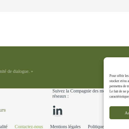
nité de dialogue. »
Pour offrir le
stocker et/ou 
permettra de t
Suivez la Compagnie des médiateurs en Bo
Le fait de ne 
réseaux :
caractéristique
Ac
alité
Contactez-nous
Mentions légales
Politique de confidenti