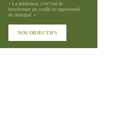
« La médiation, c'est l'art de
transformer un conflit en opportunité
de dialogue. »
NOS OBJECTIFS