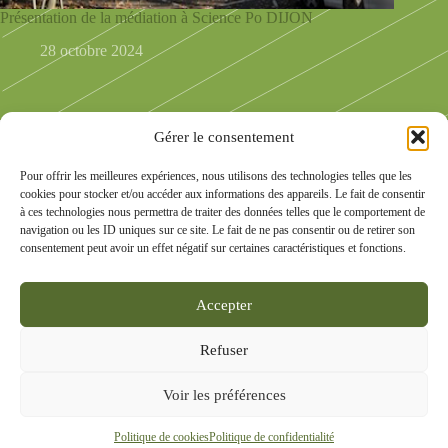
Présentation de la médiation à Science Po DIJON
28 octobre 2024
Gérer le consentement
Pour offrir les meilleures expériences, nous utilisons des technologies telles que les
cookies pour stocker et/ou accéder aux informations des appareils. Le fait de consentir
à ces technologies nous permettra de traiter des données telles que le comportement de
navigation ou les ID uniques sur ce site. Le fait de ne pas consentir ou de retirer son
consentement peut avoir un effet négatif sur certaines caractéristiques et fonctions.
Suivez la Compagnie des médiateurs en Bourgogne Franche-
Comté et d'ailleurs sur les réseaux :
Accepter
Refuser
Accueil
Membres
Objectifs
Actualité
Voir les préférences
Contactez-nous
Mentions légales
Politique de confidentialité
Politique de cookies
Copyright © 2026 - Thème WordPress par
Mon Univers
Politique de cookies
Politique de confidentialité