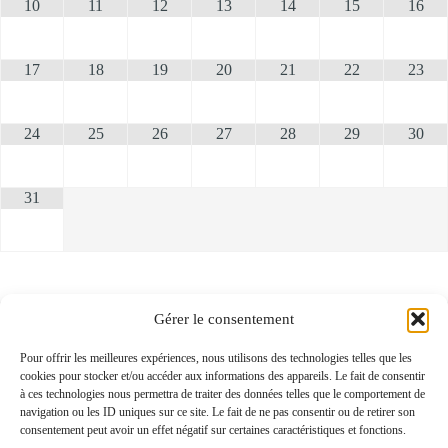
10
11
12
13
14
15
16
17
18
19
20
21
22
23
24
25
26
27
28
29
30
31
Gérer le consentement
Pour offrir les meilleures expériences, nous utilisons des technologies telles que les
cookies pour stocker et/ou accéder aux informations des appareils. Le fait de consentir
à ces technologies nous permettra de traiter des données telles que le comportement de
navigation ou les ID uniques sur ce site. Le fait de ne pas consentir ou de retirer son
consentement peut avoir un effet négatif sur certaines caractéristiques et fonctions.
Suivez la Compagnie des médiateurs en Bourgogne Franche-