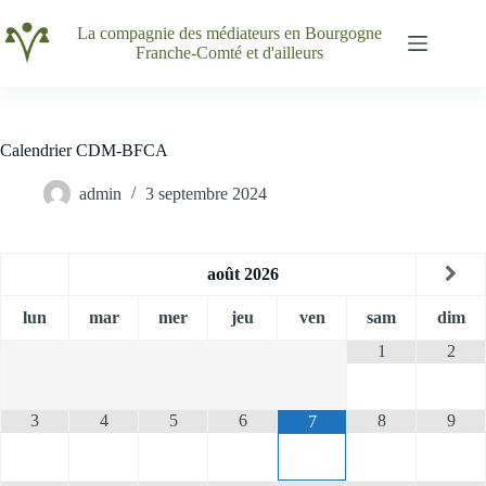
Passer
au
La compagnie des médiateurs en Bourgogne
contenu
Franche-Comté et d'ailleurs
Calendrier CDM-BFCA
admin
3 septembre 2024
août
2026
lun
mar
mer
jeu
ven
sam
dim
1
2
3
4
5
6
8
9
7